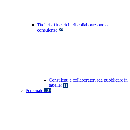
Titolari di incarichi di collaborazione o
consulenza
22
Consulenti e collaboratori (da pubblicare in
tabelle)
11
Personale
207