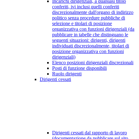
Incarichi dirigenziali, a qualsiasi titolo
conferiti, ivi inclusi quelli conferiti
discrezionalmente dall'organo di indirizzo
politico senza procedure pubbliche di
selezione e titolari di posizione
organizzativa con funzioni dirigenziali (da
pubblicare in tabelle che distinguano le
seguenti situazioni: dirigenti, dirigenti
individuati discrezionalmente, titolari di
posizione organizzativa con funzioni
dirigenziali)
Elenco posizioni dirigenziali discrezionali
Posti di funzione disponibili
Ruolo dirigenti
Dirigenti cessati
Dirigenti cessati dal rapporto di lavoro
(documentazione da pubblicare sul sito