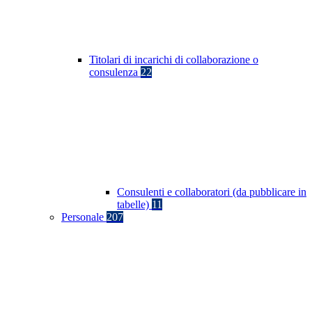
Titolari di incarichi di collaborazione o
consulenza
22
Consulenti e collaboratori (da pubblicare in
tabelle)
11
Personale
207