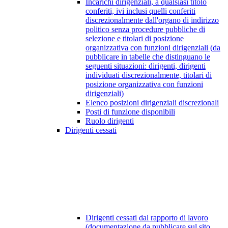
Incarichi dirigenziali, a qualsiasi titolo
conferiti, ivi inclusi quelli conferiti
discrezionalmente dall'organo di indirizzo
politico senza procedure pubbliche di
selezione e titolari di posizione
organizzativa con funzioni dirigenziali (da
pubblicare in tabelle che distinguano le
seguenti situazioni: dirigenti, dirigenti
individuati discrezionalmente, titolari di
posizione organizzativa con funzioni
dirigenziali)
Elenco posizioni dirigenziali discrezionali
Posti di funzione disponibili
Ruolo dirigenti
Dirigenti cessati
Dirigenti cessati dal rapporto di lavoro
(documentazione da pubblicare sul sito