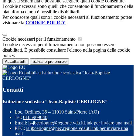
In questa schermata è possibile scegliere quali cookie consentire.
I cookie necessari sono quelli che consentono il funzionamento della
piattaforma e non è possibile disabilitarli.
Per conoscere quali sono i cookie necessari al funzionamento potete
visionare la
COOKIE POLICY
.
Cookie necessari per il funzionamento
I cookie necessari per il funzionamento non possono essere
disabilitati. È possibile consultare l'elenco nella pagina della cookie
policy.
Accetta tutti
Salva le preferenze
Istituzione scolastica “Jean-Baptiste
CERLOGNE”
Contatti
Istituzione scolastica “Jean-Baptiste CERLOGNE”
Loc. Ordines, 35 – 11010 Saint-Pierre (AO)
Tel:
0165909040
Email:
is-jbcerlogne@regione.vda.it
Link per inviare una mail
PEC:
is-jbcerlogne@pec.regione.vda.it
Link per inviare una
mail