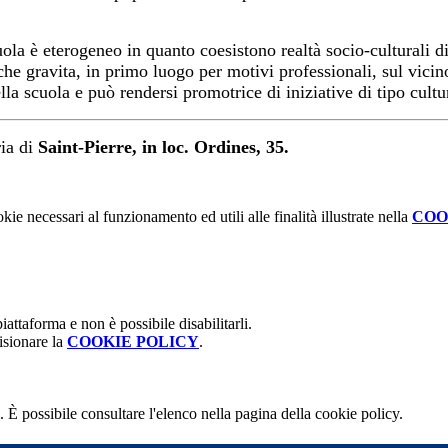
cuola è eterogeneo in quanto coesistono realtà socio-culturali d
che gravita, in primo luogo per motivi professionali, sul vici
ella scuola e può rendersi promotrice di iniziative di tipo cult
ria di
Saint-Pierre, in loc. Ordines, 35.
kie necessari al funzionamento ed utili alle finalità illustrate nella
COO
attaforma e non è possibile disabilitarli.
isionare la
COOKIE POLICY
.
 È possibile consultare l'elenco nella pagina della cookie policy.