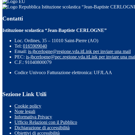
Istituzione scolastica “Jean-Baptiste CERLOGN
Contatti
Istituzione scolastica “Jean-Baptiste CERLOGNE”
Loc. Ordines, 35 – 11010 Saint-Pierre (AO)
Tel:
0165909040
Email:
is-jbcerlogne@regione.vda.it
Link per inviare una mail
PEC:
is-jbcerlogne@pec.regione.vda.it
Link per inviare una mai
C.F.: 91040800079
Codice Univoco Fatturazione elettronica: UFJLAA
Sezione Link Utili
Cookie policy
Note legali
Informativa Privacy
Ufficio Relazioni con il Pubblico
Dichiarazione di accessibilità
Obiettivi di accessibilità