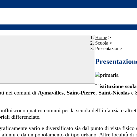
Home
>
Scuola
>
Presentazione
Presentazion
L'
istituzione s
cola
ati nei comuni di
Aymavilles
,
S
aint-Pierre
,
Saint-Nicolas
e
nfluiscono quattro comuni per la scuola dell’infanzia e altrett
riali differenziate.
graficamente vario e diversificato sia dal punto di vista fisico 
i alunni e da un popolamento di tipo urbano. Altre località di 