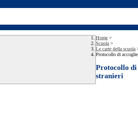
Home
>
Scuola
>
Le carte della scuola
Protocollo di accoglie
Protocollo di
stranieri