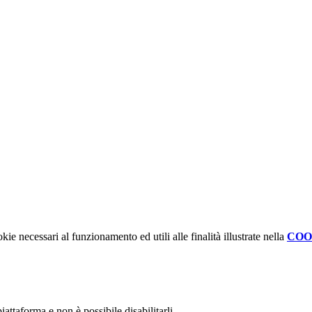
kie necessari al funzionamento ed utili alle finalità illustrate nella
COO
attaforma e non è possibile disabilitarli.