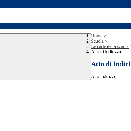
Home
>
Scuola
>
Le carte della scuola
Atto di indirizzo
Atto di indir
Atto indirizzo