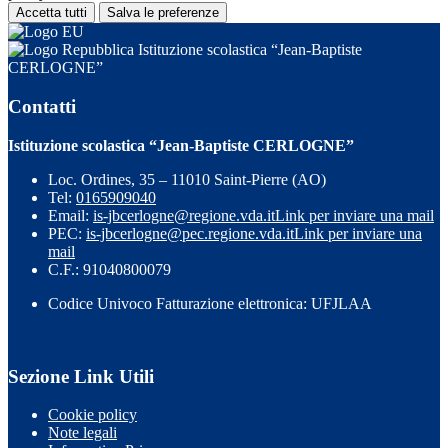
Accetta tutti
Salva le preferenze
Istituzione scolastica “Jean-Baptiste
CERLOGNE”
Contatti
Istituzione scolastica “Jean-Baptiste CERLOGNE”
Loc. Ordines, 35 – 11010 Saint-Pierre (AO)
Tel:
0165909040
Email:
is-jbcerlogne@regione.vda.it
Link per inviare una mail
PEC:
is-jbcerlogne@pec.regione.vda.it
Link per inviare una
mail
C.F.: 91040800079
Codice Univoco Fatturazione elettronica: UFJLAA
Sezione Link Utili
Cookie policy
Note legali