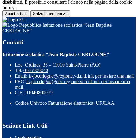
disabilitati. È possibile consultare l'elenco nella pagina della cookie
policy.
Accetta tutti
Salva le preferenze
Istituzione scolastica “Jean-Baptiste
CERLOGNE”
Contatti
Istituzione scolastica “Jean-Baptiste CERLOGNE”
Loc. Ordines, 35 – 11010 Saint-Pierre (AO)
Tel:
0165909040
Email:
is-jbcerlogne@regione.vda.it
Link per inviare una mail
PEC:
is-jbcerlogne@pec.regione.vda.it
Link per inviare una
mail
C.F.: 91040800079
Codice Univoco Fatturazione elettronica: UFJLAA
Sezione Link Utili
Cookie policy