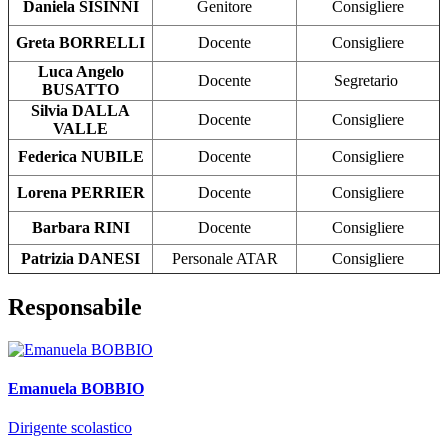
Daniela SISINNI
Genitore
Consigliere
Greta BORRELLI
Docente
Consigliere
Luca Angelo
Docente
Segretario
BUSATTO
Silvia DALLA
Docente
Consigliere
VALLE
Federica NUBILE
Docente
Consigliere
Lorena PERRIER
Docente
Consigliere
Barbara RINI
Docente
Consigliere
Patrizia DANESI
Personale ATAR
Consigliere
Responsabile
Emanuela BOBBIO
Dirigente scolastico