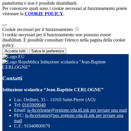
piattaforma e non è possibile disabilitarli.
Per conoscere quali sono i cookie necessari al funzionamento potete
visionare la
COOKIE POLICY
.
Cookie necessari per il funzionamento
I cookie necessari per il funzionamento non possono essere
disabilitati. È possibile consultare l'elenco nella pagina della cookie
policy.
Accetta tutti
Salva le preferenze
Istituzione scolastica “Jean-Baptiste
CERLOGNE”
Contatti
Istituzione scolastica “Jean-Baptiste CERLOGNE”
Loc. Ordines, 35 – 11010 Saint-Pierre (AO)
Tel:
0165909040
Email:
is-jbcerlogne@regione.vda.it
Link per inviare una mail
PEC:
is-jbcerlogne@pec.regione.vda.it
Link per inviare una
mail
C.F.: 91040800079