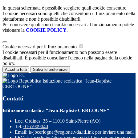
In questa schermata è possibile scegliere quali cookie consentire.
I cookie necessari sono quelli che consentono il funzionamento della
piattaforma e non è possibile disabilitarli.
Per conoscere quali sono i cookie necessari al funzionamento potete
visionare la
COOKIE POLICY
.
Cookie necessari per il funzionamento
I cookie necessari per il funzionamento non possono essere
disabilitati. È possibile consultare l'elenco nella pagina della cookie
policy.
Accetta tutti
Salva le preferenze
Istituzione scolastica “Jean-Baptiste
CERLOGNE”
Contatti
Istituzione scolastica “Jean-Baptiste CERLOGNE”
Loc. Ordines, 35 – 11010 Saint-Pierre (AO)
Tel:
0165909040
Email:
is-jbcerlogne@regione.vda.it
Link per inviare una mail
PEC:
is-jbcerlogne@pec.regione.vda.it
Link per inviare una