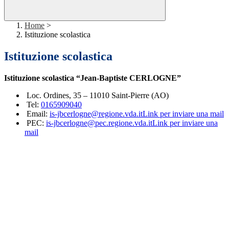
Home
>
Istituzione scolastica
Istituzione scolastica
Istituzione scolastica “Jean-Baptiste CERLOGNE”
Loc. Ordines, 35 – 11010 Saint-Pierre (AO)
Tel:
0165909040
Email:
is-jbcerlogne@regione.vda.it
Link per inviare una mail
PEC:
is-jbcerlogne@pec.regione.vda.it
Link per inviare una
mail