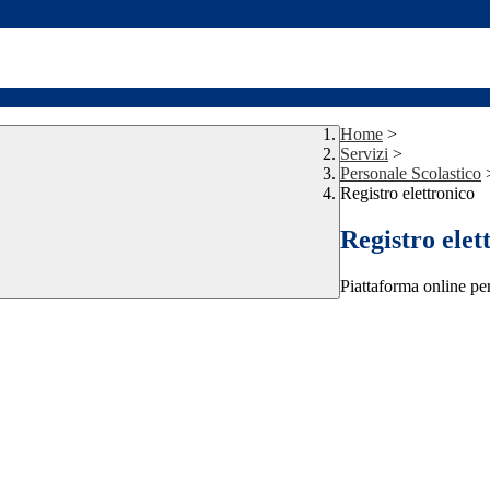
Home
>
Servizi
>
Personale Scolastico
Registro elettronico
Registro elet
Piattaforma online per