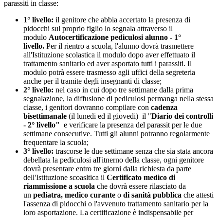
parassiti in classe:
1° livello:
il genitore che abbia accertato la presenza di
pidocchi sul proprio figlio lo segnala attraverso il
modulo
Autocertificazione pediculosi alunno - 1°
livello.
Per il rientro a scuola, l'alunno dovrà trasmettere
all'Istituzione scolastica il modulo dopo aver effettuato il
trattamento sanitario ed aver asportato tutti i parassiti. Il
modulo potrà essere trasmesso agli uffici della segreteria
anche per il tramite degli insegnanti di classe;
2° livello:
nel caso in cui dopo tre settimane dalla prima
segnalazione, la diffusione di pediculosi permanga nella stessa
classe, i genitori dovranno compilare con
cadenza
bisettimanale
(il lunedi ed il giovedi) il "
Diario dei controlli
- 2° livello"
e verificare la presenza del parassit per le due
settimane consecutive. Tutti gli alunni potranno regolarmente
frequentare la scuola;
3° livello:
trascorse le due settimane senza che sia stata ancora
debellata la pediculosi all'itnerno della classe, ogni genitore
dovrà presentare entro tre giorni dalla richiesta da parte
dell'Istituzione scoasltica il
Certificato medico di
riammissione a scuola
che dovrà essere rilasciato da
un
pediatra, medico curante
o
di sanità pubblica
che attesti
l'assenza di pidocchi o l'avvenuto trattamento sanitario per la
loro asportazione. La certificazione è indispensabile per