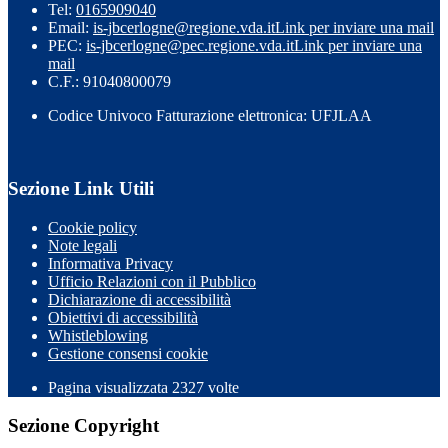
Tel:
0165909040
Email:
is-jbcerlogne@regione.vda.it
Link per inviare una mail
PEC:
is-jbcerlogne@pec.regione.vda.it
Link per inviare una
mail
C.F.: 91040800079
Codice Univoco Fatturazione elettronica: UFJLAA
Sezione Link Utili
Cookie policy
Note legali
Informativa Privacy
Ufficio Relazioni con il Pubblico
Dichiarazione di accessibilità
Obiettivi di accessibilità
Whistleblowing
Gestione consensi cookie
Pagina visualizzata
2327
volte
Sezione Copyright