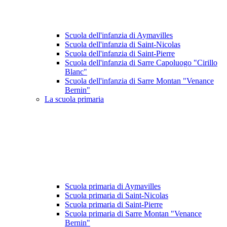
Scuola dell'infanzia di Aymavilles
Scuola dell'infanzia di Saint-Nicolas
Scuola dell'infanzia di Saint-Pierre
Scuola dell'infanzia di Sarre Capoluogo "Cirillo
Blanc"
Scuola dell'infanzia di Sarre Montan "Venance
Bernin"
La scuola primaria
Scuola primaria di Aymavilles
Scuola primaria di Saint-Nicolas
Scuola primaria di Saint-Pierre
Scuola primaria di Sarre Montan "Venance
Bernin"