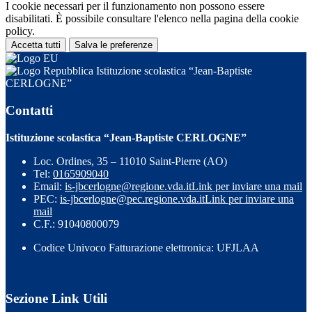
I cookie necessari per il funzionamento non possono essere
disabilitati. È possibile consultare l'elenco nella pagina della cookie
policy.
Accetta tutti
Salva le preferenze
Istituzione scolastica “Jean-Baptiste
CERLOGNE”
Contatti
Istituzione scolastica “Jean-Baptiste CERLOGNE”
Loc. Ordines, 35 – 11010 Saint-Pierre (AO)
Tel:
0165909040
Email:
is-jbcerlogne@regione.vda.it
Link per inviare una mail
PEC:
is-jbcerlogne@pec.regione.vda.it
Link per inviare una
mail
C.F.: 91040800079
Codice Univoco Fatturazione elettronica: UFJLAA
Sezione Link Utili