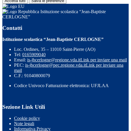
Accetta tutti
Salva le preferenze
Istituzione scolastica “Jean-Baptiste
CERLOGNE”
Contatti
Istituzione scolastica “Jean-Baptiste CERLOGNE”
Loc. Ordines, 35 – 11010 Saint-Pierre (AO)
Tel:
0165909040
Email:
is-jbcerlogne@regione.vda.it
Link per inviare una mail
PEC:
is-jbcerlogne@pec.regione.vda.it
Link per inviare una
mail
C.F.: 91040800079
Codice Univoco Fatturazione elettronica: UFJLAA
Sezione Link Utili
Cookie policy
Note legali
Informativa Privacy