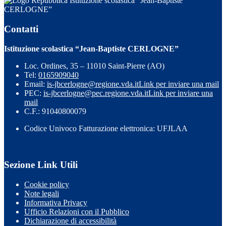
Istituzione scolastica “Jean-Baptiste
CERLOGNE”
Contatti
Istituzione scolastica “Jean-Baptiste CERLOGNE”
Loc. Ordines, 35 – 11010 Saint-Pierre (AO)
Tel:
0165909040
Email:
is-jbcerlogne@regione.vda.it
Link per inviare una mail
PEC:
is-jbcerlogne@pec.regione.vda.it
Link per inviare una
mail
C.F.: 91040800079
Codice Univoco Fatturazione elettronica: UFJLAA
Sezione Link Utili
Cookie policy
Note legali
Informativa Privacy
Ufficio Relazioni con il Pubblico
Dichiarazione di accessibilità