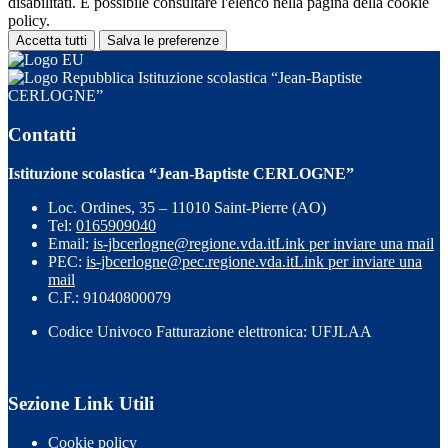
disabilitati. È possibile consultare l'elenco nella pagina della cookie
policy.
Accetta tutti
Salva le preferenze
Istituzione scolastica “Jean-Baptiste
CERLOGNE”
Contatti
Istituzione scolastica “Jean-Baptiste CERLOGNE”
Loc. Ordines, 35 – 11010 Saint-Pierre (AO)
Tel:
0165909040
Email:
is-jbcerlogne@regione.vda.it
Link per inviare una mail
PEC:
is-jbcerlogne@pec.regione.vda.it
Link per inviare una
mail
C.F.: 91040800079
Codice Univoco Fatturazione elettronica: UFJLAA
Sezione Link Utili
Cookie policy