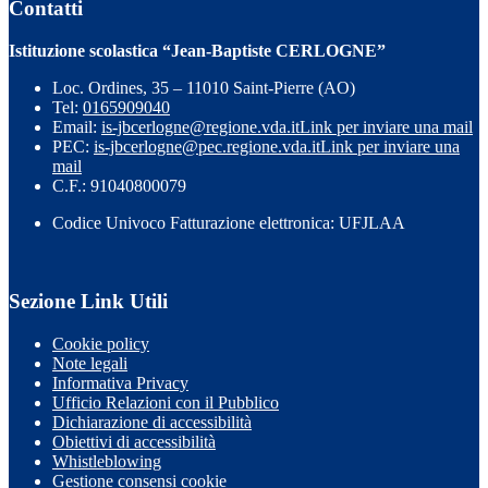
Contatti
Istituzione scolastica “Jean-Baptiste CERLOGNE”
Loc. Ordines, 35 – 11010 Saint-Pierre (AO)
Tel:
0165909040
Email:
is-jbcerlogne@regione.vda.it
Link per inviare una mail
PEC:
is-jbcerlogne@pec.regione.vda.it
Link per inviare una
mail
C.F.: 91040800079
Codice Univoco Fatturazione elettronica: UFJLAA
Sezione Link Utili
Cookie policy
Note legali
Informativa Privacy
Ufficio Relazioni con il Pubblico
Dichiarazione di accessibilità
Obiettivi di accessibilità
Whistleblowing
Gestione consensi cookie