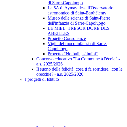
di Sarre-Capoluogo
La 5A di Aymavilles all'Osservatorio
astronomico di Saint-Barthélemy
Museo delle scienze di Saint-Pierre
dell'infanzia di Sarre-Capoluogo
LE MIEL, TRESOR DORÉ DES
ABEILLES
Progetto Consonanze
Vigili del fuoco infanzia di Sarre-
Capoluogo
Progetto "No bulli, sì bulbi"
Concorso educativo "La Commune à l'école" -
a.s. 2025/2026
Il suono della felicità: cosa ti fa sorridere...con le
orecchie? - a.s. 2025/2026
I progetti di Istituto