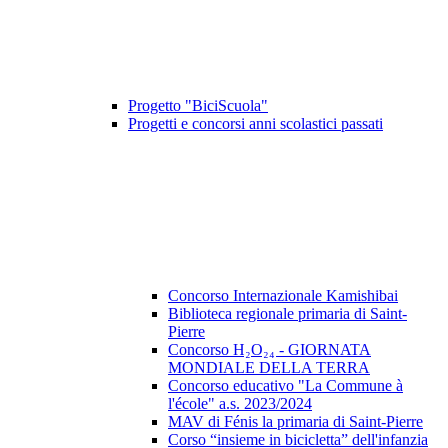
Progetto "BiciScuola"
Progetti e concorsi anni scolastici passati
Concorso Internazionale Kamishibai
Biblioteca regionale primaria di Saint-
Pierre
Concorso H₂O₂₄ - GIORNATA
MONDIALE DELLA TERRA
Concorso educativo "La Commune à
l'école" a.s. 2023/2024
MAV di Fénis la primaria di Saint-Pierre
Corso “insieme in bicicletta” dell'infanzia