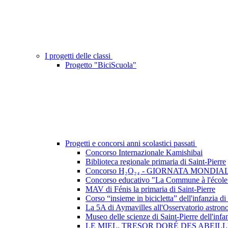
I progetti delle classi
Progetto "BiciScuola"
Progetti e concorsi anni scolastici passati
Concorso Internazionale Kamishibai
Biblioteca regionale primaria di Saint-Pierre
Concorso H₂O₂₄ - GIORNATA MONDI
Concorso educativo "La Commune à l'école
MAV di Fénis la primaria di Saint-Pierre
Corso “insieme in bicicletta” dell'infanzia 
La 5A di Aymavilles all'Osservatorio astro
Museo delle scienze di Saint-Pierre dell'inf
LE MIEL, TRESOR DORÉ DES ABEILL