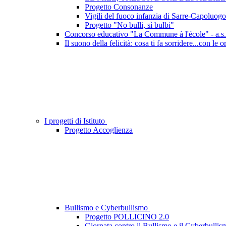
Progetto Consonanze
Vigili del fuoco infanzia di Sarre-Capoluogo
Progetto "No bulli, sì bulbi"
Concorso educativo "La Commune à l'école" - a.s
Il suono della felicità: cosa ti fa sorridere...con le
I progetti di Istituto
Progetto Accoglienza
Bullismo e Cyberbullismo
Progetto POLLICINO 2.0
Giornata contro il Bullismo e il Cyberbullis