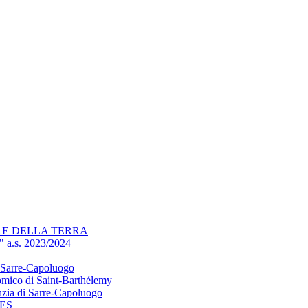
ALE DELLA TERRA
" a.s. 2023/2024
di Sarre-Capoluogo
nomico di Saint-Barthélemy
anzia di Sarre-Capoluogo
ES