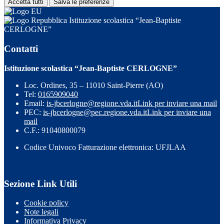
Accetta tutti
Salva le preferenze
Istituzione scolastica “Jean-Baptiste
CERLOGNE”
Contatti
Istituzione scolastica “Jean-Baptiste CERLOGNE”
Loc. Ordines, 35 – 11010 Saint-Pierre (AO)
Tel:
0165909040
Email:
is-jbcerlogne@regione.vda.it
Link per inviare una mail
PEC:
is-jbcerlogne@pec.regione.vda.it
Link per inviare una
mail
C.F.: 91040800079
Codice Univoco Fatturazione elettronica: UFJLAA
Sezione Link Utili
Cookie policy
Note legali
Informativa Privacy