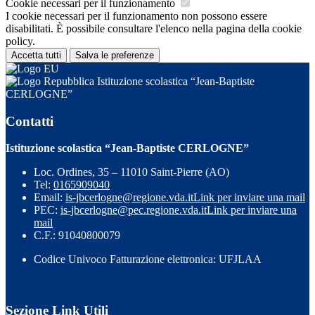
Cookie necessari per il funzionamento
I cookie necessari per il funzionamento non possono essere
disabilitati. È possibile consultare l'elenco nella pagina della cookie
policy.
Accetta tutti
Salva le preferenze
Istituzione scolastica “Jean-Baptiste
CERLOGNE”
Contatti
Istituzione scolastica “Jean-Baptiste CERLOGNE”
Loc. Ordines, 35 – 11010 Saint-Pierre (AO)
Tel:
0165909040
Email:
is-jbcerlogne@regione.vda.it
Link per inviare una mail
PEC:
is-jbcerlogne@pec.regione.vda.it
Link per inviare una
mail
C.F.: 91040800079
Codice Univoco Fatturazione elettronica: UFJLAA
Sezione Link Utili