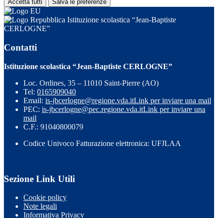
Accetta tutti
Salva le preferenze
Istituzione scolastica “Jean-Baptiste
CERLOGNE”
Contatti
Istituzione scolastica “Jean-Baptiste CERLOGNE”
Loc. Ordines, 35 – 11010 Saint-Pierre (AO)
Tel:
0165909040
Email:
is-jbcerlogne@regione.vda.it
Link per inviare una mail
PEC:
is-jbcerlogne@pec.regione.vda.it
Link per inviare una
mail
C.F.: 91040800079
Codice Univoco Fatturazione elettronica: UFJLAA
Sezione Link Utili
Cookie policy
Note legali
Informativa Privacy