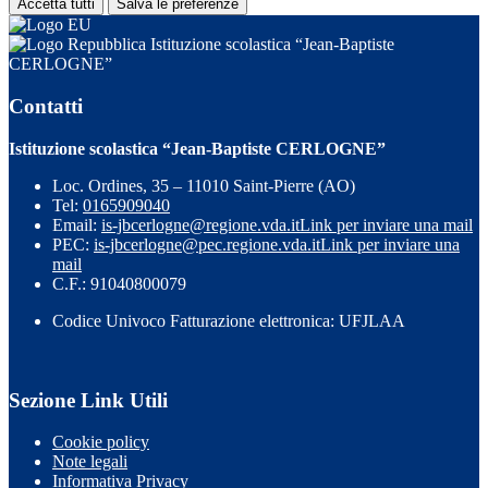
Accetta tutti
Salva le preferenze
Istituzione scolastica “Jean-Baptiste
CERLOGNE”
Contatti
Istituzione scolastica “Jean-Baptiste CERLOGNE”
Loc. Ordines, 35 – 11010 Saint-Pierre (AO)
Tel:
0165909040
Email:
is-jbcerlogne@regione.vda.it
Link per inviare una mail
PEC:
is-jbcerlogne@pec.regione.vda.it
Link per inviare una
mail
C.F.: 91040800079
Codice Univoco Fatturazione elettronica: UFJLAA
Sezione Link Utili
Cookie policy
Note legali
Informativa Privacy