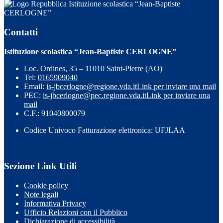
Istituzione scolastica “Jean-Baptiste
CERLOGNE”
Contatti
Istituzione scolastica “Jean-Baptiste CERLOGNE”
Loc. Ordines, 35 – 11010 Saint-Pierre (AO)
Tel:
0165909040
Email:
is-jbcerlogne@regione.vda.it
Link per inviare una mail
PEC:
is-jbcerlogne@pec.regione.vda.it
Link per inviare una
mail
C.F.: 91040800079
Codice Univoco Fatturazione elettronica: UFJLAA
Sezione Link Utili
Cookie policy
Note legali
Informativa Privacy
Ufficio Relazioni con il Pubblico
Dichiarazione di accessibilità