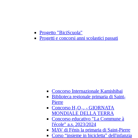
Progetto "BiciScuola"
Progetti e concorsi anni scolastici passati
Concorso Internazionale Kamishibai
Biblioteca regionale primaria di Saint-
Pierre
Concorso H₂O₂₄ - GIORNATA
MONDIALE DELLA TERRA
Concorso educativo "La Commune à
l'école" a.s. 2023/2024
MAV di Fénis la primaria di Saint-Pierre
Corso “insieme in bicicletta” dell'infanzia