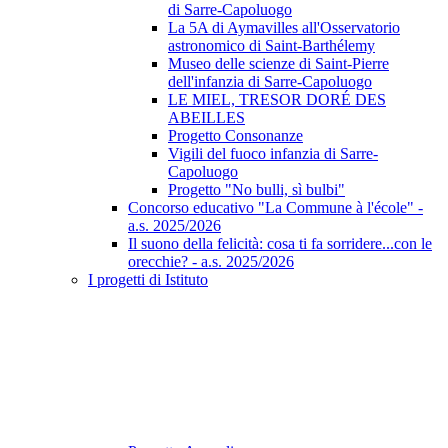
di Sarre-Capoluogo
La 5A di Aymavilles all'Osservatorio
astronomico di Saint-Barthélemy
Museo delle scienze di Saint-Pierre
dell'infanzia di Sarre-Capoluogo
LE MIEL, TRESOR DORÉ DES
ABEILLES
Progetto Consonanze
Vigili del fuoco infanzia di Sarre-
Capoluogo
Progetto "No bulli, sì bulbi"
Concorso educativo "La Commune à l'école" -
a.s. 2025/2026
Il suono della felicità: cosa ti fa sorridere...con le
orecchie? - a.s. 2025/2026
I progetti di Istituto