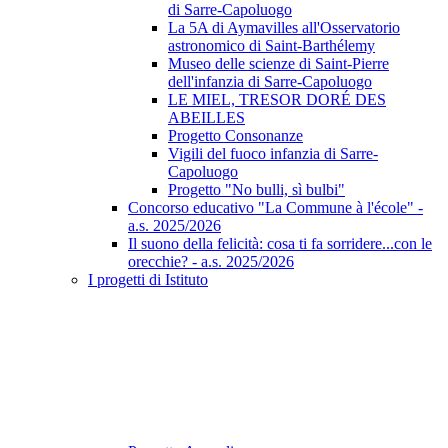
di Sarre-Capoluogo
La 5A di Aymavilles all'Osservatorio
astronomico di Saint-Barthélemy
Museo delle scienze di Saint-Pierre
dell'infanzia di Sarre-Capoluogo
LE MIEL, TRESOR DORÉ DES
ABEILLES
Progetto Consonanze
Vigili del fuoco infanzia di Sarre-
Capoluogo
Progetto "No bulli, sì bulbi"
Concorso educativo "La Commune à l'école" -
a.s. 2025/2026
Il suono della felicità: cosa ti fa sorridere...con le
orecchie? - a.s. 2025/2026
I progetti di Istituto