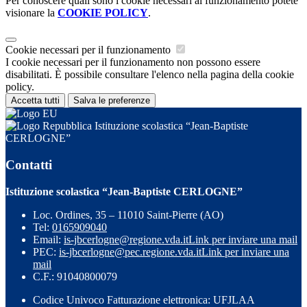
Per conoscere quali sono i cookie necessari al funzionamento potete
visionare la
COOKIE POLICY
.
Cookie necessari per il funzionamento
I cookie necessari per il funzionamento non possono essere
disabilitati. È possibile consultare l'elenco nella pagina della cookie
policy.
Accetta tutti
Salva le preferenze
Istituzione scolastica “Jean-Baptiste
CERLOGNE”
Contatti
Istituzione scolastica “Jean-Baptiste CERLOGNE”
Loc. Ordines, 35 – 11010 Saint-Pierre (AO)
Tel:
0165909040
Email:
is-jbcerlogne@regione.vda.it
Link per inviare una mail
PEC:
is-jbcerlogne@pec.regione.vda.it
Link per inviare una
mail
C.F.: 91040800079
Codice Univoco Fatturazione elettronica: UFJLAA