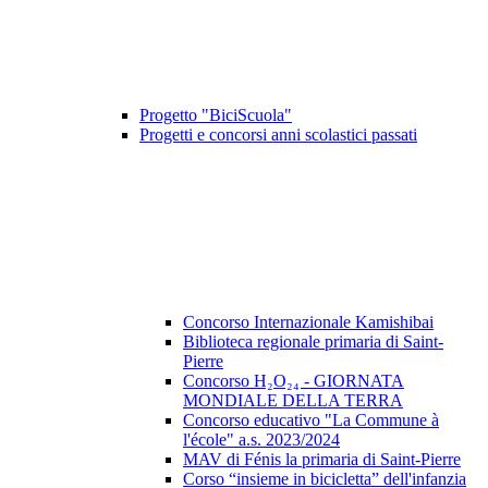
Progetto "BiciScuola"
Progetti e concorsi anni scolastici passati
Concorso Internazionale Kamishibai
Biblioteca regionale primaria di Saint-
Pierre
Concorso H₂O₂₄ - GIORNATA
MONDIALE DELLA TERRA
Concorso educativo "La Commune à
l'école" a.s. 2023/2024
MAV di Fénis la primaria di Saint-Pierre
Corso “insieme in bicicletta” dell'infanzia