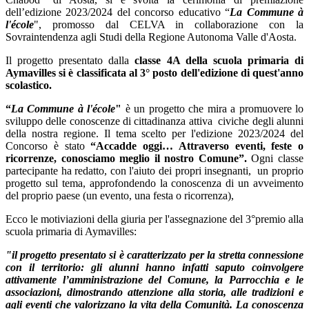
dell’edizione 2023/2024 del concorso educativo “
La Commune à
l'école
", promosso dal CELVA in collaborazione con la
Sovraintendenza agli Studi della Regione Autonoma Valle d'Aosta.
Il progetto presentato dalla
classe 4A della scuola primaria di
Aymavilles si è classificata al 3° posto dell'edizione di quest'anno
scolastico.
“
La Commune à l'école
"
è un progetto che mira a promuovere lo
sviluppo delle conoscenze di cittadinanza attiva civiche degli alunni
della nostra regione.
Il tema scelto per l'edizione 2023/2024 del
Concorso è stato
“Accadde oggi… Attraverso eventi, feste o
ricorrenze, conosciamo meglio il nostro Comune”.
Ogni classe
partecipante ha redatto,
con l'aiuto dei propri insegnanti, un proprio
progetto sul tema, approfondendo la conoscenza di un avveimento
del proprio paese (un evento, una festa o ricorrenza),
Ecco le motiviazioni della giuria per l'assegnazione del 3°premio alla
scuola primaria di Aymavilles:
"il progetto presentato si è caratterizzato per la stretta connessione
con il territorio: gli alunni hanno infatti saputo coinvolgere
attivamente l’amministrazione del Comune, la Parrocchia e le
associazioni, dimostrando attenzione alla storia, alle tradizioni e
agli eventi che valorizzano la vita della Comunità. La conoscenza