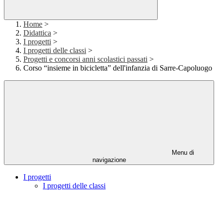
Home
>
Didattica
>
I progetti
>
I progetti delle classi
>
Progetti e concorsi anni scolastici passati
>
Corso “insieme in bicicletta” dell'infanzia di Sarre-Capoluogo
Menu di
navigazione
I progetti
I progetti delle classi