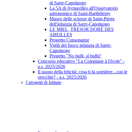
di Sarre-Capoluogo
La 5A di Aymavilles all'Osservatorio
astronomico di Saint-Barthélemy
Museo delle scienze di Saint-Pierre
dell'infanzia di Sarre-Capoluogo
LE MIEL, TRESOR DORÉ DES
ABEILLES
Progetto Consonanze
Vigili del fuoco infanzia di Sarre-
Capoluogo
Progetto "No bulli, sì bulbi"
Concorso educativo "La Commune à l'école" -
a.s. 2025/2026
Il suono della felicità: cosa ti fa sorridere...con le
orecchie? - a.s. 2025/2026
I progetti di Istituto