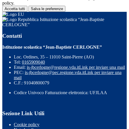
policy.
Accetta tutti
Salva le preferenze
Istituzione scolastica “Jean-Baptiste
CERLOGNE”
Contatti
Istituzione scolastica “Jean-Baptiste CERLOGNE”
Loc. Ordines, 35 – 11010 Saint-Pierre (AO)
Tel:
0165909040
Email:
is-jbcerlogne@regione.vda.it
Link per inviare una mail
PEC:
is-jbcerlogne@pec.regione.vda.it
Link per inviare una
mail
C.F.: 91040800079
Codice Univoco Fatturazione elettronica: UFJLAA
Sezione Link Utili
Cookie policy