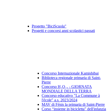
Progetto "BiciScuola"
Progetti e concorsi anni scolastici passati
Concorso Internazionale Kamishibai
Biblioteca regionale primaria di Saint-
Pierre
Concorso H₂O₂₄ - GIORNATA
MONDIALE DELLA TERRA
Concorso educativo "La Commune à
l'école" a.s. 2023/2024
MAV di Fénis la primaria di Saint-Pierre
Corso “insieme in bicicletta” dell'infanzia