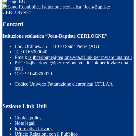
Istituzione scolastica “Jean-Baptiste
CERLOGNE”
Contatti
Istituzione scolastica “Jean-Baptiste CERLOGNE”
Loc. Ordines, 35 – 11010 Saint-Pierre (AO)
Tel:
0165909040
Email:
is-jbcerlogne@regione.vda.it
Link per inviare una mail
PEC:
is-jbcerlogne@pec.regione.vda.it
Link per inviare una
mail
C.F.: 91040800079
Codice Univoco Fatturazione elettronica: UFJLAA
Sezione Link Utili
Cookie policy
Note legali
Informativa Privacy
Ufficio Relazioni con il Pubblico