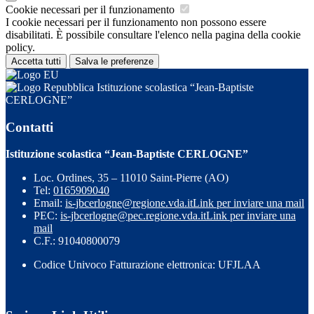
Cookie necessari per il funzionamento
I cookie necessari per il funzionamento non possono essere
disabilitati. È possibile consultare l'elenco nella pagina della cookie
policy.
Accetta tutti
Salva le preferenze
Istituzione scolastica “Jean-Baptiste
CERLOGNE”
Contatti
Istituzione scolastica “Jean-Baptiste CERLOGNE”
Loc. Ordines, 35 – 11010 Saint-Pierre (AO)
Tel:
0165909040
Email:
is-jbcerlogne@regione.vda.it
Link per inviare una mail
PEC:
is-jbcerlogne@pec.regione.vda.it
Link per inviare una
mail
C.F.: 91040800079
Codice Univoco Fatturazione elettronica: UFJLAA