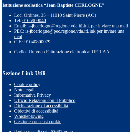
Istituzione scolastica “Jean-Baptiste CERLOGNE”
Loc. Ordines, 35 – 11010 Saint-Pierre (AO)
Tel:
0165909040
Email:
is-jbcerlogne@regione.vda.it
Link per inviare una mail
PEC:
is-jbcerlogne@pec.regione.vda.it
Link per inviare una
mail
C.F.: 91040800079
Codice Univoco Fatturazione elettronica: UFJLAA
Sezione Link Utili
Cookie policy
Note legali
Informativa Privacy
Ufficio Relazioni con il Pubblico
Dichiarazione di accessibilità
Obiettivi di accessibilità
Whistleblowing
Gestione consensi cookie
Pagina visualizzata
63692
volte