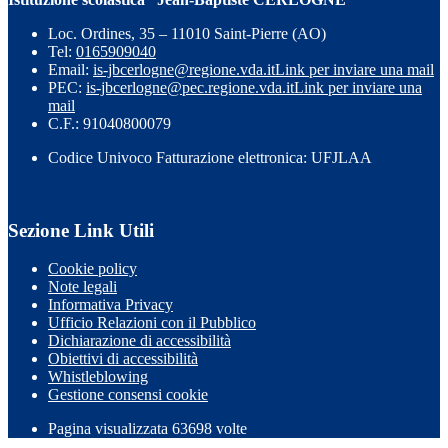
Loc. Ordines, 35 – 11010 Saint-Pierre (AO)
Tel:
0165909040
Email:
is-jbcerlogne@regione.vda.it
Link per inviare una mail
PEC:
is-jbcerlogne@pec.regione.vda.it
Link per inviare una
mail
C.F.: 91040800079
Codice Univoco Fatturazione elettronica: UFJLAA
Sezione Link Utili
Cookie policy
Note legali
Informativa Privacy
Ufficio Relazioni con il Pubblico
Dichiarazione di accessibilità
Obiettivi di accessibilità
Whistleblowing
Gestione consensi cookie
Pagina visualizzata
63698
volte