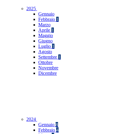
2025
Gennaio
Febbraio
1
Marzo
Aprile
1
Maggio
Giugno
Luglio
1
Agosto
Settembre
1
Ottobre
Novembre
Dicembre
2024
Gennaio
8
Febbraio
4