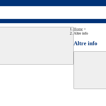
Home
>
Altre info
Altre info