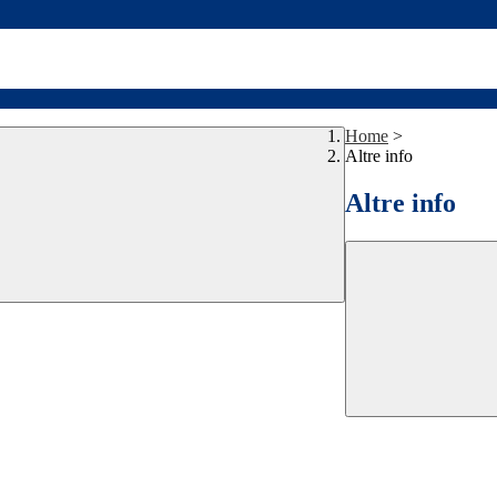
Home
>
Altre info
Altre info