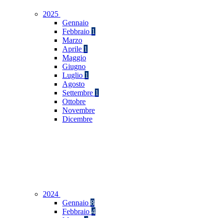
2025
Gennaio
Febbraio
1
Marzo
Aprile
1
Maggio
Giugno
Luglio
1
Agosto
Settembre
1
Ottobre
Novembre
Dicembre
2024
Gennaio
8
Febbraio
4