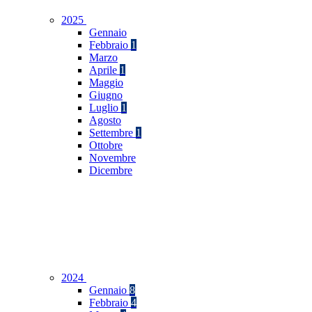
2025
Gennaio
Febbraio
1
Marzo
Aprile
1
Maggio
Giugno
Luglio
1
Agosto
Settembre
1
Ottobre
Novembre
Dicembre
2024
Gennaio
8
Febbraio
4