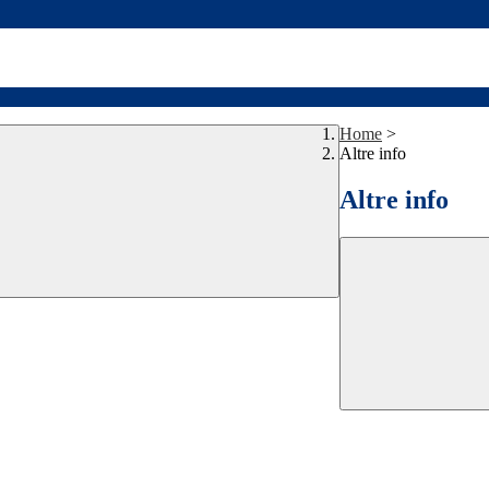
Home
>
Altre info
Altre info