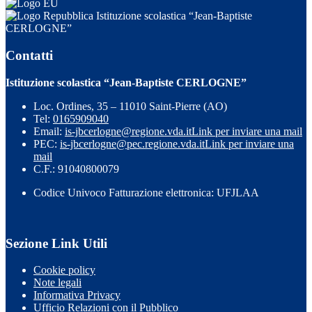
Istituzione scolastica “Jean-Baptiste
CERLOGNE”
Contatti
Istituzione scolastica “Jean-Baptiste CERLOGNE”
Loc. Ordines, 35 – 11010 Saint-Pierre (AO)
Tel:
0165909040
Email:
is-jbcerlogne@regione.vda.it
Link per inviare una mail
PEC:
is-jbcerlogne@pec.regione.vda.it
Link per inviare una
mail
C.F.: 91040800079
Codice Univoco Fatturazione elettronica: UFJLAA
Sezione Link Utili
Cookie policy
Note legali
Informativa Privacy
Ufficio Relazioni con il Pubblico