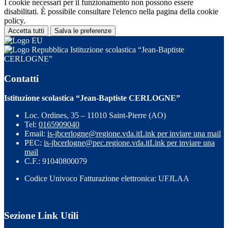
I cookie necessari per il funzionamento non possono essere
disabilitati. È possibile consultare l'elenco nella pagina della cookie
policy.
Accetta tutti
Salva le preferenze
Istituzione scolastica “Jean-Baptiste
CERLOGNE”
Contatti
Istituzione scolastica “Jean-Baptiste CERLOGNE”
Loc. Ordines, 35 – 11010 Saint-Pierre (AO)
Tel:
0165909040
Email:
is-jbcerlogne@regione.vda.it
Link per inviare una mail
PEC:
is-jbcerlogne@pec.regione.vda.it
Link per inviare una
mail
C.F.: 91040800079
Codice Univoco Fatturazione elettronica: UFJLAA
Sezione Link Utili